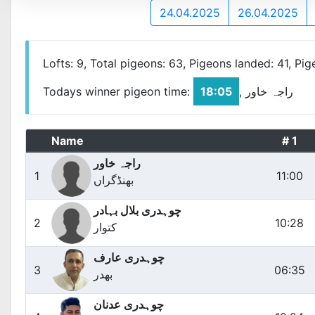
24.04.2025
26.04.2025
Lofts: 9, Total pigeons: 63, Pigeons landed: 41, Pi
Todays winner pigeon time:
18:05
, راجہ خاور
Name
# 1
راجہ خاور
1
11:00
بھنڈگراں
چوہدری بلال بہادر
2
10:28
کتوار
چوہدری عارف
3
06:35
بھدر
چوہدری عدنان