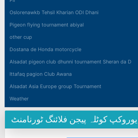
Oslorenawkb Tehsil Kharian ODI Dhani
Pigeon flying tournament abiyal
other cup
Dostana de Honda motorcycle
Alsadat pigeon club dhunni tournament Sheran da D
Ittafaq pagion Club Awana
Alsadat Asia Europe group Tournament
Weather