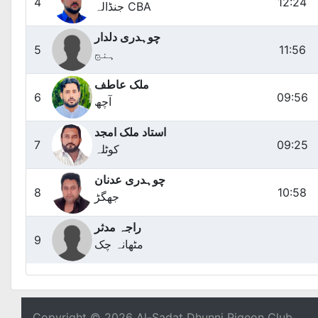
4
12:24
جنڈالہ CBA
چوہدری دلدار
5
11:56
ہنج
ملک عاطف
6
09:56
آچھ
استاد ملک امجد
7
09:25
کوٹلہ
چوہدری عدنان
8
10:58
جھگڑ
راجہ مدثر
9
مٹھانہ چک
Copyright © 2026 Al-Sadat Dhunni Pigeon Club