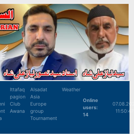
Ittafaq
Alsadat
Weather
pagion
Asia
Online
nni
Club
Europe
07.08.20
users:
nt
Awana
group
11:50:48
14
a
Tournament