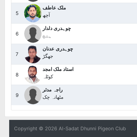
ملک عاطف
5
آچھ
چوہدری دلدار
6
ہنج
چوہدری عدنان
7
جھگڑ
استاد ملک امجد
8
کوٹلہ
راجہ مدثر
9
مٹھانہ چک
Copyright © 2026 Al-Sadat Dhunni Pigeon Club