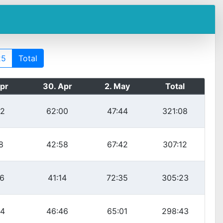
25
Total
Apr
30. Apr
2. May
Total
52
62:00
47:44
321:08
8
42:58
67:42
307:12
16
41:14
72:35
305:23
34
46:46
65:01
298:43