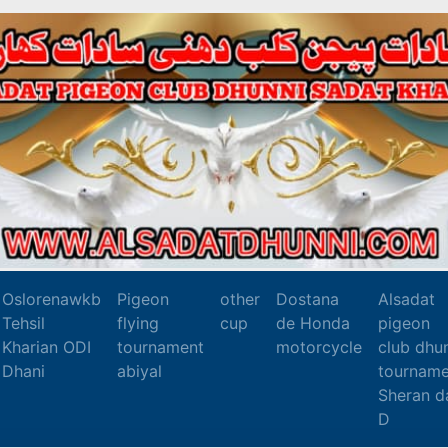
Oslorenawkb
Pigeon
other
Dostana
Alsadat
Tehsil
flying
cup
de Honda
pigeon
Kharian ODI
tournament
motorcycle
club dhu
Dhani
abiyal
tourname
Sheran d
D