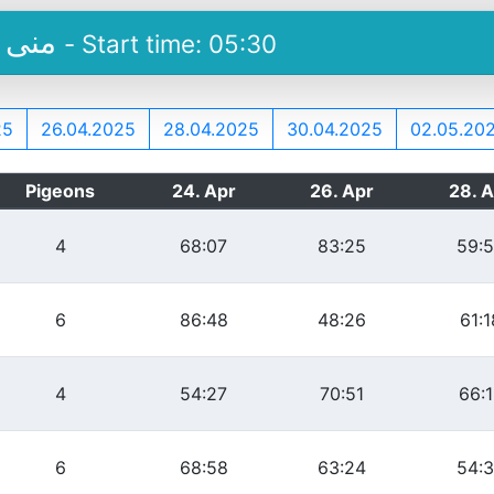
منی یوروکپ کوٹلہ پیجن فلائنگ ٹورنامنٹ
- Start time: 05:30
25
26.04.2025
28.04.2025
30.04.2025
02.05.20
Pigeons
24. Apr
26. Apr
28. 
4
68:07
83:25
59:
6
86:48
48:26
61:1
4
54:27
70:51
66:
6
68:58
63:24
54: