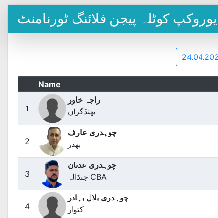
24.04.20
Name
راجہ خاور
1
بھنڈگراں
چوہدری عارف
2
بھدر
چوہدری عدنان
3
جنڈالہ CBA
چوہدری بلال بہادر
4
کتوار